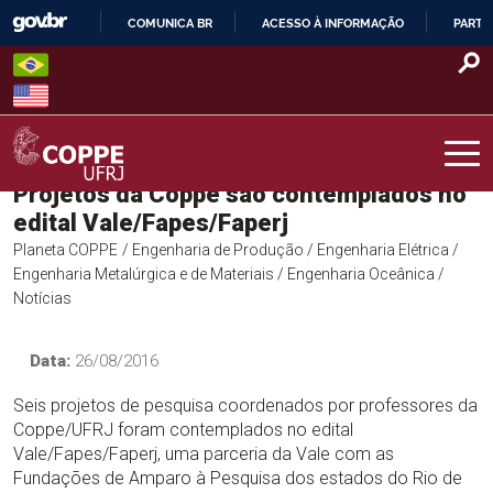
Skip
COMUNICA BR
ACESSO À INFORMAÇÃO
PARTI
to
IR
content
PARA
O
CONTEÚDO
Projetos da Coppe são contemplados no
COPPE – UFRJ
edital Vale/Fapes/Faperj
Planeta COPPE
/ Engenharia de Produção
/ Engenharia Elétrica
/
Engenharia Metalúrgica e de Materiais
/ Engenharia Oceânica
/
Notícias
Data:
26/08/2016
Seis projetos de pesquisa coordenados por professores da
Coppe/UFRJ foram contemplados no edital
Vale/Fapes/Faperj, uma parceria da Vale com as
Fundações de Amparo à Pesquisa dos estados do Rio de