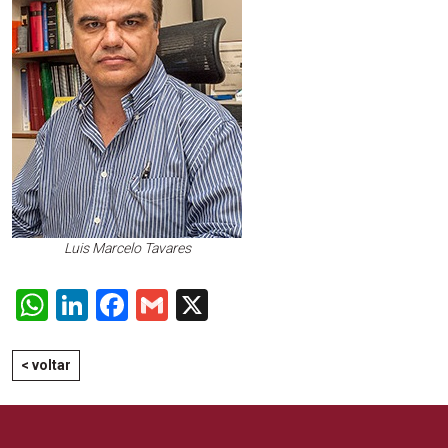
Luis Marcelo Tavares
WhatsApp
LinkedIn
Facebook
Gmail
X
< voltar