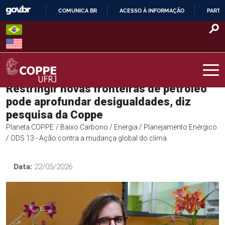
Skip
COMUNICA BR
ACESSO À INFORMAÇÃO
PARTI
to
IR
content
PARA
O
CONTEÚDO
Restringir novas fronteiras de petróleo
COPPE – UFRJ
pode aprofundar desigualdades, diz
pesquisa da Coppe
Planeta COPPE
/ Baixo Carbono
/ Energia
/ Planejamento Enérgico
/ ODS 13 - Ação contra a mudança global do clima
Data:
22/05/2026