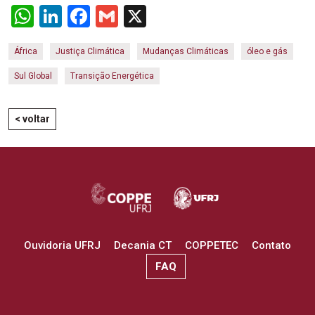
WhatsApp
LinkedIn
Facebook
Gmail
X
África
Justiça Climática
Mudanças Climáticas
óleo e gás
Sul Global
Transição Energética
< voltar
Ouvidoria UFRJ
Decania CT
COPPETEC
Contato
FAQ