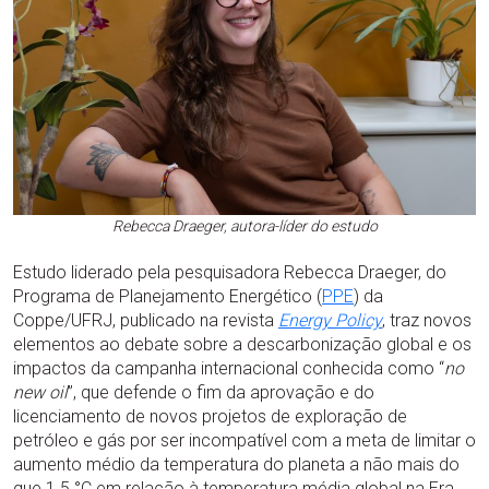
Rebecca Draeger, autora-líder do estudo
Estudo liderado pela pesquisadora Rebecca Draeger, do
Programa de Planejamento Energético (
PPE
) da
Coppe/UFRJ, publicado na revista
Energy Policy
, traz novos
elementos ao debate sobre a descarbonização global e os
impactos da campanha internacional conhecida como “
no
new oil
”, que defende o fim da aprovação e do
licenciamento de novos projetos de exploração de
petróleo e gás por ser incompatível com a meta de limitar o
aumento médio da temperatura do planeta a não mais do
que 1.5 °C em relação à temperatura média global na Era