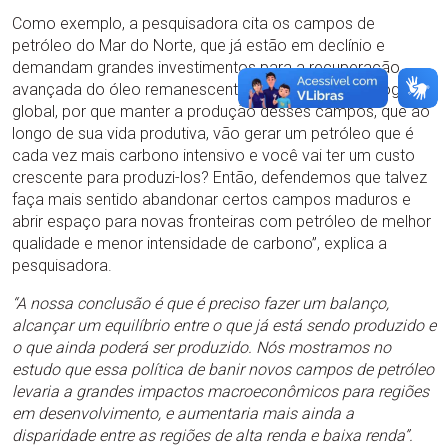
Como exemplo, a pesquisadora cita os campos de
petróleo do Mar do Norte, que já estão em declínio e
demandam grandes investimentos para a recuperação
avançada do óleo remanescente. “Pensando numa lógica
global, por que manter a produção desses campos, que ao
longo de sua vida produtiva, vão gerar um petróleo que é
cada vez mais carbono intensivo e você vai ter um custo
crescente para produzi-los? Então, defendemos que talvez
faça mais sentido abandonar certos campos maduros e
abrir espaço para novas fronteiras com petróleo de melhor
qualidade e menor intensidade de carbono”, explica a
pesquisadora.
“A nossa conclusão é que é preciso fazer um balanço,
alcançar um equilíbrio entre o que
já está sendo produzido e
o que
ainda
poderá ser produzido
.
Nós
mostr
amos
no
estudo que essa política de banir novos campos de petróleo
levaria a grandes impactos macroeconômicos para regiões
em desenvolvimento, e aumentaria mais ainda a
disparidade entre as regiões de alta renda e baixa renda”.