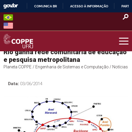
Skip
COMUNICA BR
ACESSO À INFORMAÇÃO
PARTI
to
IR
content
PARA
O
CONTEÚDO
Rio ganha rede comunitária de educação
COPPE – UFRJ
e pesquisa metropolitana
Planeta COPPE
/ Engenharia de Sistemas e Computação
/ Notícias
Data:
03/06/2014