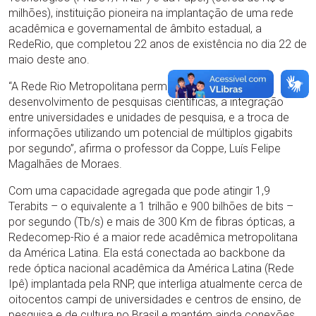
milhões), instituição pioneira na implantação de uma rede
acadêmica e governamental de âmbito estadual, a
RedeRio, que completou 22 anos de existência no dia 22 de
maio deste ano.
“A Rede Rio Metropolitana permitirá ampliar o
desenvolvimento de pesquisas científicas, a integração
entre universidades e unidades de pesquisa, e a troca de
informações utilizando um potencial de múltiplos gigabits
por segundo”, afirma o professor da Coppe, Luís Felipe
Magalhães de Moraes.
Com uma capacidade agregada que pode atingir 1,9
Terabits – o equivalente a 1 trilhão e 900 bilhões de bits –
por segundo (Tb/s) e mais de 300 Km de fibras ópticas, a
Redecomep-Rio é a maior rede acadêmica metropolitana
da América Latina. Ela está conectada ao backbone da
rede óptica nacional acadêmica da América Latina (Rede
Ipê) implantada pela RNP, que interliga atualmente cerca de
oitocentos campi de universidades e centros de ensino, de
pesquisa e de cultura no Brasil e mantém ainda conexões