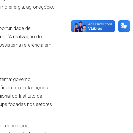
omo energia, agronegócio,
portunidade de
ma. “A realização do
ossistema referência em
tema: governo,
ificar e executar ações
nal do Instituto de
tups focadas nos setores
o Tecnológica,