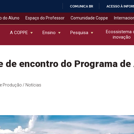
COMUNICA BR
ACESSO À INFO
IR
o do Aluno
Espaço do Professor
Comunidade Coppe
Internacio
PARA
O
Ecossistema 
A COPPE
Ensino
Pesquisa
inovação
CONTEÚDO
e de encontro do Programa de
de Produção
/ Notícias