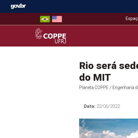
Skip
to
content
Espaç
COPPE – UFRJ
Rio será sed
do MIT
Planeta COPPE
/ Engenharia 
Data:
22/06/2022