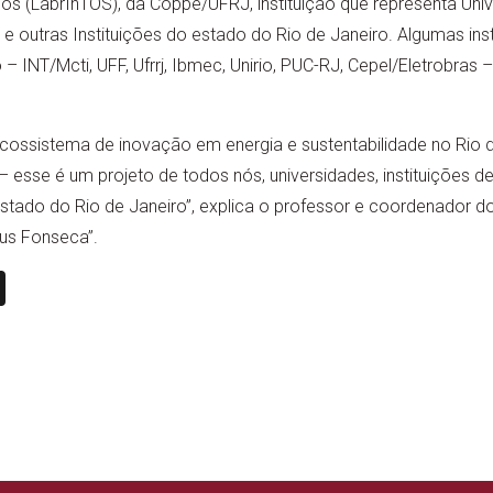
os (LabrInTOS), da Coppe/UFRJ, instituição que representa Unive
 e outras Instituições do estado do Rio de Janeiro. Algumas inst
 – INT/Mcti, UFF, Ufrrj, Ibmec, Unirio, PUC-RJ, Cepel/Eletrobras 
ossistema de inovação em energia e sustentabilidade no Rio d
esse é um projeto de todos nós, universidades, instituições de
tado do Rio de Janeiro”, explica o professor e coordenador d
us Fonseca”.
n
book
ail
X