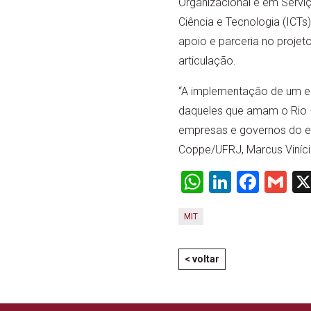
Organizacional e em Serviç
Ciência e Tecnologia (ICTs)
apoio e parceria no projeto
articulação.
“A implementação de um ec
daqueles que amam o Rio – 
empresas e governos do es
Coppe/UFRJ, Marcus Viníci
WhatsApp
LinkedI
Face
Gm
MIT
< voltar