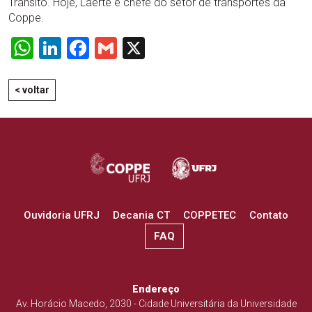
Trânsito. Hoje, Laerte é chefe do setor de transportes da
Coppe.
WhatsApp
LinkedIn
Facebook
Gmail
X
< voltar
Ouvidoria UFRJ
Decania CT
COPPETEC
Contato
FAQ
Endereço
Av. Horácio Macedo, 2030 - Cidade Universitária da Universidade