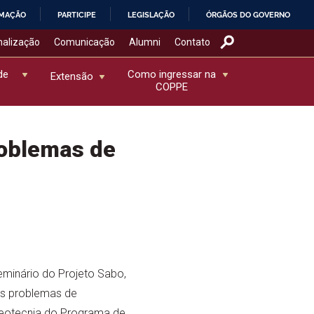
RMAÇÃO
PARTICIPE
LEGISLAÇÃO
ÓRGÃOS DO GOVERNO
nalização
Comunicação
Alumni
Contato
de
Como ingressar na
Extensão
COPPE
roblemas de
seminário do Projeto Sabo,
os problemas de
 Geotecnia do Programa de