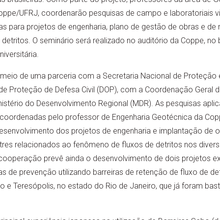
 Coppe/UFRJ, coordenarão pesquisas de campo e laboratoriais 
cas para projetos de engenharia, plano de gestão de obras e de
detritos. O seminário será realizado no auditório da Coppe, no 
iversitária.
 meio de uma parceria com a Secretaria Nacional de Proteção e
e Proteção de Defesa Civil (DOP), com a Coordenação Geral d
nistério do Desenvolvimento Regional (MDR). As pesquisas apli
 coordenadas pelo professor de Engenharia Geotécnica da Coppe
 desenvolvimento dos projetos de engenharia e implantação de 
res relacionados ao fenômeno de fluxos de detritos nos diver
A cooperação prevê ainda o desenvolvimento de dois projetos e
s de prevenção utilizando barreiras de retenção de fluxo de de
o e Teresópolis, no estado do Rio de Janeiro, que já foram bas