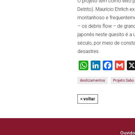
O projeto tem como eixo pr
Detrito). Maurício Ehrlich
montanhoso e frequenteme
– os debris flow – de gra
japonês neste quesito é a 
século, por meio de const
desastres.
WhatsApp
LinkedI
Face
Gm
deslizamentos
Projeto Sabo
< voltar
Ouvido