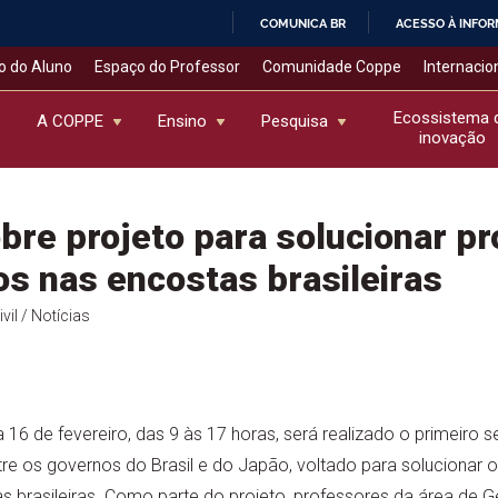
COMUNICA BR
ACESSO À INFO
IR
o do Aluno
Espaço do Professor
Comunidade Coppe
Internacio
PARA
O
Ecossistema 
A COPPE
Ensino
Pesquisa
inovação
CONTEÚDO
bre projeto para solucionar p
s nas encostas brasileiras
vil
/ Notícias
a 16 de fevereiro, das 9 às 17 horas, será realizado o primeiro 
re os governos do Brasil e do Japão, voltado para solucionar 
s brasileiras. Como parte do projeto, professores da área de