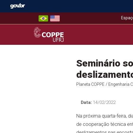
Skip
to
content
Espaç
COPPE – UFRJ
Seminário so
deslizamento
Planeta COPPE
/ Engenharia Ci
Data:
14/02/2022
Na próxima quarta-feira, di
de cooperação técnica ent
deslizamentos nas encosta