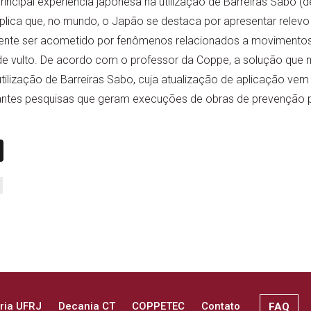
incipal experiência japonesa na utilização de Barreiras Sabo (
 explica que, no mundo, o Japão se destaca por apresentar rele
nte ser acometido por fenômenos relacionados a movimentos 
nde vulto. De acordo com o professor da Coppe, a solução que 
utilização de Barreiras Sabo, cuja atualização de aplicação vem
antes pesquisas que geram execuções de obras de prevenção p
n
book
ail
X
ria UFRJ
Decania CT
COPPETEC
Contato
FAQ