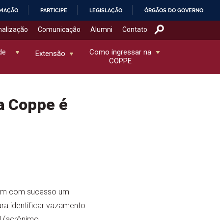
RMAÇÃO
PARTICIPE
LEGISLAÇÃO
ÓRGÃOS DO GOVERNO
nalização
Comunicação
Alumni
Contato
de
Como ingressar na
Extensão
COPPE
a Coppe é
ram com sucesso um
ra identificar vazamento
l (acrônimo