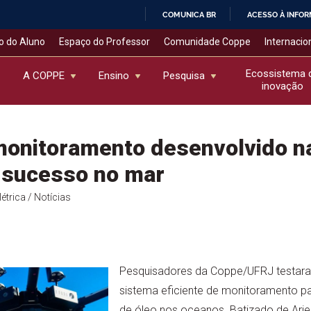
COMUNICA BR
ACESSO À INFO
IR
o do Aluno
Espaço do Professor
Comunidade Coppe
Internacio
PARA
O
Ecossistema 
A COPPE
Ensino
Pesquisa
inovação
CONTEÚDO
monitoramento desenvolvido n
 sucesso no mar
étrica
/ Notícias
Pesquisadores da Coppe/UFRJ testa
sistema eficiente de monitoramento pa
de óleo nos oceanos. Batizado de Arie