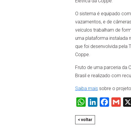
Elétrica da Coppe.
O sistema é equipado com 
vazamentos, e de câmeras 
veículos trabalham de for
uma plataforma instalada
que foi desenvolvida pela 
Coppe.
Fruto de uma parceria da 
Brasil e realizado com rec
Saiba mais
sobre o projeto 
WhatsApp
LinkedI
Face
Gm
< voltar