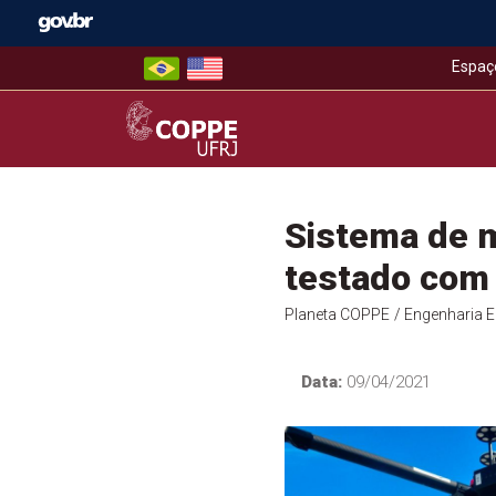
Skip
to
content
Espaç
COPPE – UFRJ
Sistema de 
testado com
Planeta COPPE
/ Engenharia El
Data:
09/04/2021