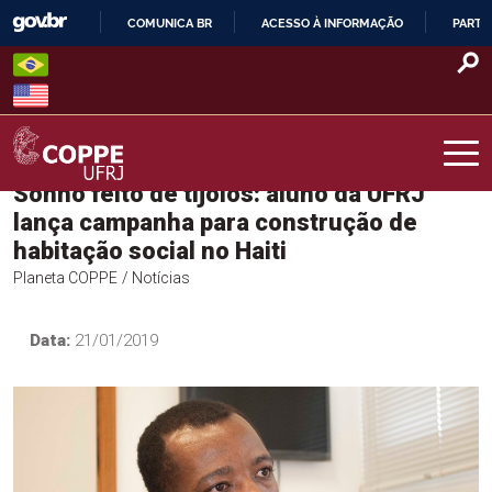
Skip
COMUNICA BR
ACESSO À INFORMAÇÃO
PARTI
to
IR
content
PARA
O
CONTEÚDO
Sonho feito de tijolos: aluno da UFRJ
COPPE – UFRJ
lança campanha para construção de
habitação social no Haiti
Planeta COPPE
/ Notícias
Data:
21/01/2019