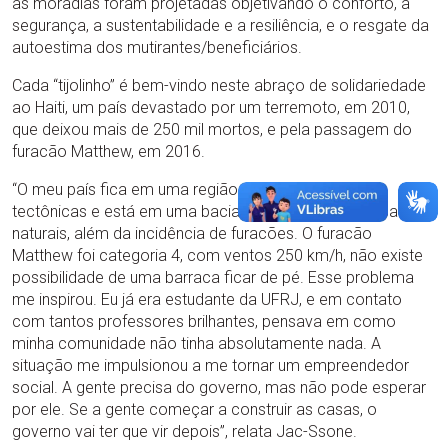
as moradias foram projetadas objetivando o conforto, a
segurança, a sustentabilidade e a resiliência, e o resgate da
autoestima dos mutirantes/beneficiários.
Cada “tijolinho” é bem-vindo neste abraço de solidariedade
ao Haiti, um país devastado por um terremoto, em 2010,
que deixou mais de 250 mil mortos, e pela passagem do
furacão Matthew, em 2016.
“O meu país fica em uma região com duas falhas
tectônicas e está em uma bacia que potencializa desastres
naturais, além da incidência de furacões. O furacão
Matthew foi categoria 4, com ventos 250 km/h, não existe
possibilidade de uma barraca ficar de pé. Esse problema
me inspirou. Eu já era estudante da UFRJ, e em contato
com tantos professores brilhantes, pensava em como
minha comunidade não tinha absolutamente nada. A
situação me impulsionou a me tornar um empreendedor
social. A gente precisa do governo, mas não pode esperar
por ele. Se a gente começar a construir as casas, o
governo vai ter que vir depois”, relata Jac-Ssone.