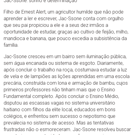
Jac-Ssone: sonho e determinação
Filho de Ernest Alert, um agricultor humilde que não pode
aprender a ler e escrever, Jac-Ssone conta com orgulho
que seu pai propiciou a ele e a seus dez irmãos a
oportunidade de estudar, graças ao cultivo de feijão, milho,
mandioca e banana, que pouco excedia a subsistência da
família.
Jac-Ssone cresceu em um bairro sem iluminação pública,
sem água encanada ou sistema de esgoto. Diariamente,
após concluir o trabalho na roça, costumava estudar a luz
de vela e de lampiões as lições aprendidas em uma escola
precária, construída com lona e armação de bambu, cujos
primeiros professores não tinham mais que o Ensino
Fundamental completo. Após concluir o Ensino Médio,
disputou as escassas vagas no sistema universitário
haitiano com filhos da elite local, educados em bons
colégios, e enfrentou sem sucesso o nepotismo que
prevalecia no sistema de acesso. Mas as tentativas
frustradas não o esmoreceram. Jac-Ssone resolveu buscar