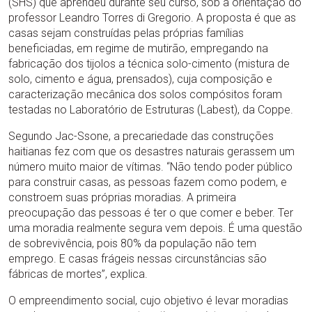
(SHS) que aprendeu durante seu curso, sob a orientação do
professor Leandro Torres di Gregorio. A proposta é que as
casas sejam construídas pelas próprias famílias
beneficiadas, em regime de mutirão, empregando na
fabricação dos tijolos a técnica solo-cimento (mistura de
solo, cimento e água, prensados), cuja composição e
caracterização mecânica dos solos compósitos foram
testadas no Laboratório de Estruturas (Labest), da Coppe.
Segundo Jac-Ssone, a precariedade das construções
haitianas fez com que os desastres naturais gerassem um
número muito maior de vítimas. “Não tendo poder público
para construir casas, as pessoas fazem como podem, e
constroem suas próprias moradias. A primeira
preocupação das pessoas é ter o que comer e beber. Ter
uma moradia realmente segura vem depois. É uma questão
de sobrevivência, pois 80% da população não tem
emprego. E casas frágeis nessas circunstâncias são
fábricas de mortes”, explica.
O empreendimento social, cujo objetivo é levar moradias