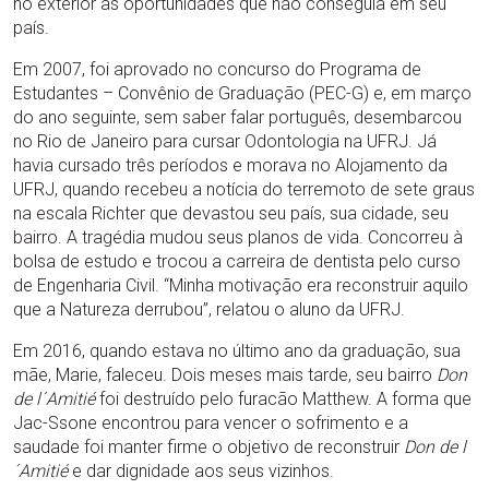
no exterior as oportunidades que não conseguia em seu
país.
Em 2007, foi aprovado no concurso do Programa de
Estudantes – Convênio de Graduação (PEC-G) e, em março
do ano seguinte, sem saber falar português, desembarcou
no Rio de Janeiro para cursar Odontologia na UFRJ. Já
havia cursado três períodos e morava no Alojamento da
UFRJ, quando recebeu a notícia do terremoto de sete graus
na escala Richter que devastou seu país, sua cidade, seu
bairro. A tragédia mudou seus planos de vida. Concorreu à
bolsa de estudo e trocou a carreira de dentista pelo curso
de Engenharia Civil. “Minha motivação era reconstruir aquilo
que a Natureza derrubou”, relatou o aluno da UFRJ.
Em 2016, quando estava no último ano da graduação, sua
mãe, Marie, faleceu. Dois meses mais tarde, seu bairro
Don
de l´Amitié
foi destruído pelo furacão Matthew. A forma que
Jac-Ssone encontrou para vencer o sofrimento e a
saudade foi manter firme o objetivo de reconstruir
Don de l
´Amitié
e dar dignidade aos seus vizinhos.