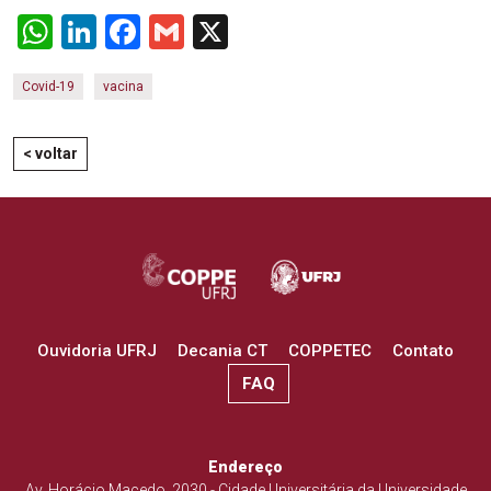
WhatsApp
LinkedIn
Facebook
Gmail
X
Covid-19
vacina
< voltar
Ouvidoria UFRJ
Decania CT
COPPETEC
Contato
FAQ
Endereço
Av. Horácio Macedo, 2030 - Cidade Universitária da Universidade