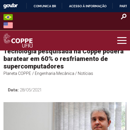
Skip
COMUNICA BR
ACESSO À INFORMAÇÃO
PARTI
to
IR
content
PARA
O
CONTEÚDO
Tecnologia pesquisada na Coppe poderá
COPPE – UFRJ
baratear em 60% o resfriamento de
supercomputadores
Planeta COPPE
/ Engenharia Mecânica
/ Notícias
Data:
28/05/2021