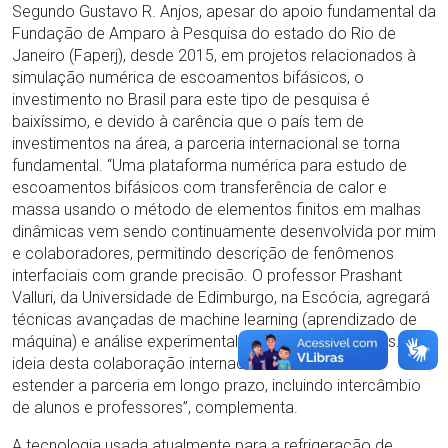
Segundo Gustavo R. Anjos, apesar do apoio fundamental da
Fundação de Amparo à Pesquisa do estado do Rio de
Janeiro (Faperj), desde 2015, em projetos relacionados à
simulação numérica de escoamentos bifásicos, o
investimento no Brasil para este tipo de pesquisa é
baixíssimo, e devido à carência que o país tem de
investimentos na área, a parceria internacional se torna
fundamental. “Uma plataforma numérica para estudo de
escoamentos bifásicos com transferência de calor e
massa usando o método de elementos finitos em malhas
dinâmicas vem sendo continuamente desenvolvida por mim
e colaboradores, permitindo descrição de fenômenos
interfaciais com grande precisão. O professor Prashant
Valluri, da Universidade de Edimburgo, na Escócia, agregará
técnicas avançadas de machine learning (aprendizado de
máquina) e análise experimental de sistemas bifásicos. A
ideia desta colaboração internacional é fomentar e
estender a parceria em longo prazo, incluindo intercâmbio
de alunos e professores”, complementa.
A tecnologia usada atualmente para a refrigeração de