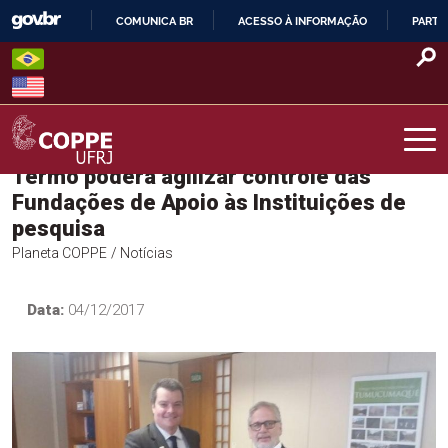
Skip
COMUNICA BR
ACESSO À INFORMAÇÃO
PARTI
to
IR
content
PARA
O
CONTEÚDO
Termo poderá agilizar controle das
COPPE – UFRJ
Fundações de Apoio às Instituições de
pesquisa
Planeta COPPE
/ Notícias
Data:
04/12/2017