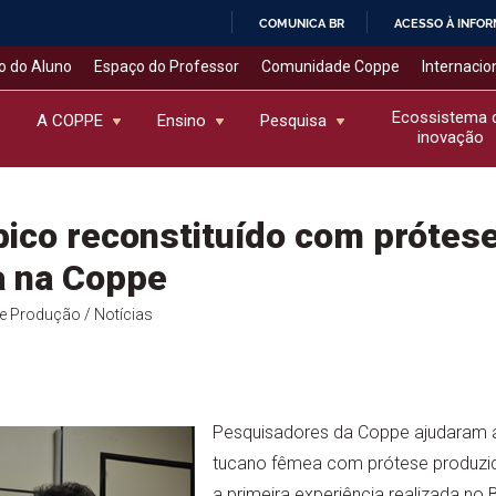
COMUNICA BR
ACESSO À INFO
IR
o do Aluno
Espaço do Professor
Comunidade Coppe
Internacio
PARA
O
Ecossistema 
A COPPE
Ensino
Pesquisa
inovação
CONTEÚDO
ico reconstituído com prótes
a na Coppe
de Produção
/ Notícias
Pesquisadores da Coppe ajudaram a 
tucano fêmea com prótese produzid
a primeira experiência realizada no Br