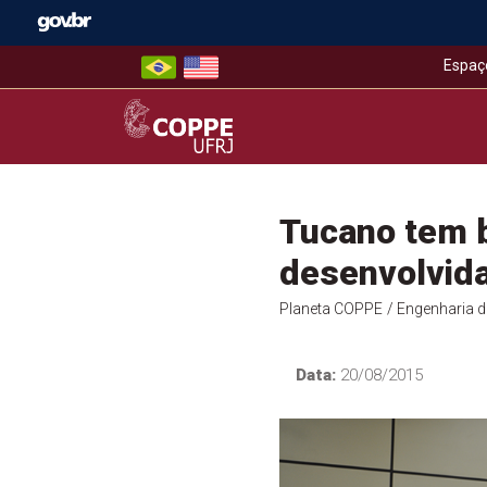
Skip
to
content
Espaç
COPPE – UFRJ
Tucano tem b
desenvolvid
Planeta COPPE
/ Engenharia 
Data:
20/08/2015