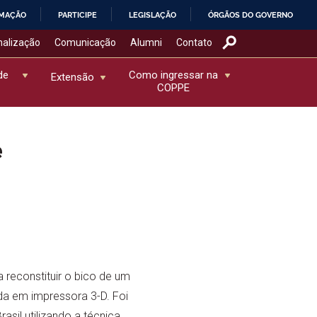
RMAÇÃO
PARTICIPE
LEGISLAÇÃO
ÓRGÃOS DO GOVERNO
nalização
Comunicação
Alumni
Contato
de
Como ingressar na
Extensão
COPPE
e
reconstituir o bico de um
a em impressora 3-D. Foi
asil utilizando a técnica.