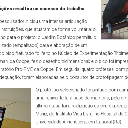
uições resultou no sucesso do trabalho
 pesquisador iniciou uma intensa articulação
instituições, que atuaram de forma voluntária: o
ano para o projeto; o Jardim Botânico permitiu o
mizado (empalhado) para elaboração de um
 bico fraturado foi feito no Núcleo de Experimentação Tridime
an, da Coppe, fez o desenho tridimensional; e o bico foi impres
boratório Pro-PME da Coppe. Em seguida, quatro próteses, com
 adequação, foram elaboradas pelo consultor de prototipagem d
O protótipo selecionado foi pintado com esm
uma resina, feita à base de mamona, pela emp
última etapa foi a realização da cirurgia, real
Muniz, do Instituto Vida Livre, no Hospital de C
Universidade Anhanguera, em Itaboraí (RJ).