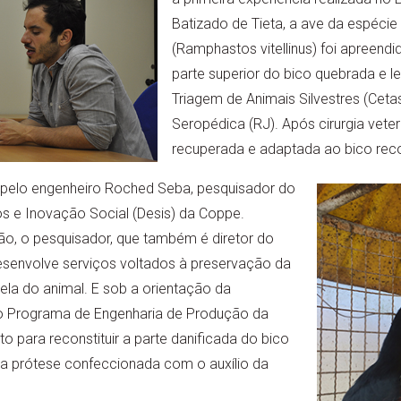
Batizado de Tieta, a ave da espécie
(Ramphastos vitellinus) foi apreendi
parte superior do bico quebrada e l
Triagem de Animais Silvestres (Ceta
Seropédica (RJ). Após cirurgia veter
recuperada e adaptada ao bico reco
 pelo engenheiro Roched Seba, pesquisador do
s e Inovação Social (Desis) da Coppe.
ão, o pesquisador, que também é diretor do
 desenvolve serviços voltados à preservação da
utela do animal. E sob a orientação da
 do Programa de Engenharia de Produção da
 para reconstituir a parte danificada do bico
a prótese confeccionada com o auxílio da