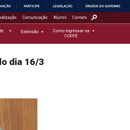
RMAÇÃO
PARTICIPE
LEGISLAÇÃO
ÓRGÃOS DO GOVERNO
nalização
Comunicação
Alumni
Contato
de
Como ingressar na
Extensão
COPPE
do dia 16/3