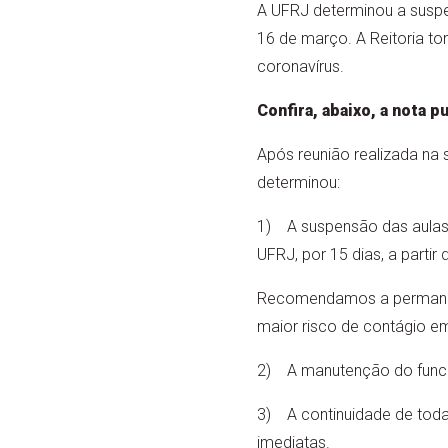
A UFRJ determinou a susp
16 de março. A Reitoria t
coronavírus.
Confira, abaixo, a nota 
Após reunião realizada na 
determinou:
1) A suspensão das aulas
UFRJ, por 15 dias, a partir 
Recomendamos a permanênc
maior risco de contágio e
2) A manutenção do funci
3) A continuidade de toda
imediatas.