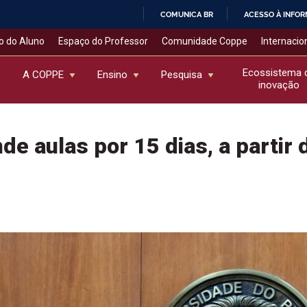
COMUNICA BR
ACESSO À INFO
IR
o do Aluno
Espaço do Professor
Comunidade Coppe
Internacio
PARA
O
Ecossistema 
A COPPE
Ensino
Pesquisa
inovação
CONTEÚDO
e aulas por 15 dias, a partir 