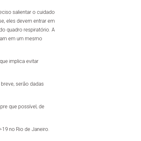
eciso salientar o cuidado
se, eles devem entrar em
o quadro respiratório. A
balham em um mesmo
ue implica evitar
 breve, serão dadas
re que possível, de
19 no Rio de Janeiro.