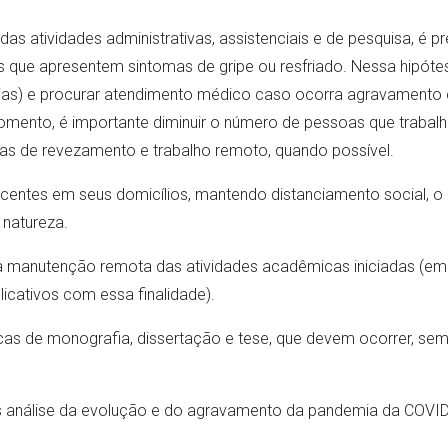
s atividades administrativas, assistenciais e de pesquisa, é pr
s que apresentem sintomas de gripe ou resfriado. Nessa hipóte
dias) e procurar atendimento médico caso ocorra agravamento d
 momento, é importante diminuir o número de pessoas que tra
mas de revezamento e trabalho remoto, quando possível.
entes em seus domicílios, mantendo distanciamento social, o q
natureza.
 manutenção remota das atividades acadêmicas iniciadas (em
licativos com essa finalidade).
as de monografia, dissertação e tese, que devem ocorrer, semp
 análise da evolução e do agravamento da pandemia da COVID-