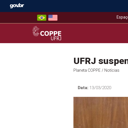
Skip
to
content
Espaç
COPPE – UFRJ
UFRJ suspend
Planeta COPPE
/ Notícias
Data:
13/03/2020