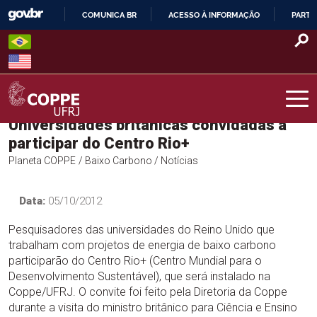
Skip
COMUNICA BR
ACESSO À INFORMAÇÃO
PARTI
to
IR
content
PARA
O
CONTEÚDO
Universidades britânicas convidadas a
COPPE – UFRJ
participar do Centro Rio+
Planeta COPPE
/ Baixo Carbono
/ Notícias
Data:
05/10/2012
Pesquisadores das universidades do Reino Unido que
trabalham com projetos de energia de baixo carbono
participarão do Centro Rio+ (Centro Mundial para o
Desenvolvimento Sustentável), que será instalado na
Coppe/UFRJ. O convite foi feito pela Diretoria da Coppe
durante a visita do ministro britânico para Ciência e Ensino