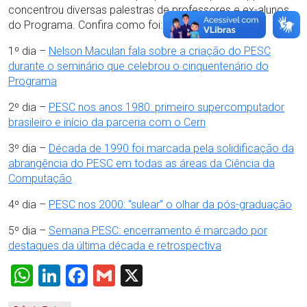
concentrou diversas palestras de professores e ex-alunos
do Programa. Confira como foi:
1º dia –
Nelson Maculan fala sobre a criação do PESC
durante o seminário que celebrou o cinquentenário do
Programa
2º dia –
PESC nos anos 1980: primeiro supercomputador
brasileiro e início da parceria com o Cern
3º dia –
Década de 1990 foi marcada pela solidificação da
abrangência do PESC em todas as áreas da Ciência da
Computação
4º dia –
PESC nos 2000: “sulear” o olhar da pós-graduação
5º dia –
Semana PESC: encerramento é marcado por
destaques da última década e retrospectiva
WhatsApp
LinkedIn
Facebook
Gmail
X