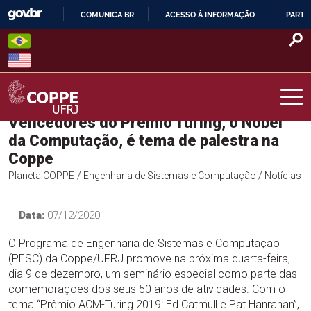
Skip
COMUNICA BR
ACESSO À INFORMAÇÃO
PARTI
to
IR
content
PARA
O
CONTEÚDO
Vencedores do Prêmio Turing, o Nobel
COPPE – UFRJ
da Computação, é tema de palestra na
Coppe
Planeta COPPE
/ Engenharia de Sistemas e Computação
/ Notícias
Data:
07/12/2020
O Programa de Engenharia de Sistemas e Computação
(PESC) da Coppe/UFRJ promove na próxima quarta-feira,
dia 9 de dezembro, um seminário especial como parte das
comemorações dos seus 50 anos de atividades. Com o
tema “Prêmio ACM-Turing 2019: Ed Catmull e Pat Hanrahan”,