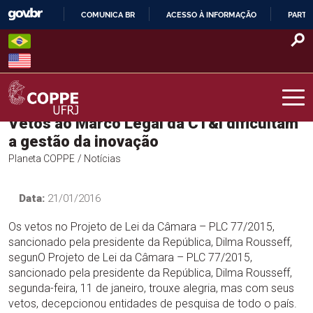
Skip
COMUNICA BR
ACESSO À INFORMAÇÃO
PARTI
to
IR
content
PARA
O
CONTEÚDO
Vetos ao Marco Legal da CT&I dificultam
COPPE – UFRJ
a gestão da inovação
Planeta COPPE
/ Notícias
Data:
21/01/2016
Os vetos no Projeto de Lei da Câmara – PLC 77/2015,
sancionado pela presidente da República, Dilma Rousseff,
segunO Projeto de Lei da Câmara – PLC 77/2015,
sancionado pela presidente da República, Dilma Rousseff,
segunda-feira, 11 de janeiro, trouxe alegria, mas com seus
vetos, decepcionou entidades de pesquisa de todo o país.