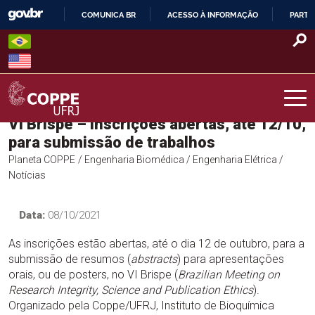
Skip
COMUNICA BR
ACESSO À INFORMAÇÃO
PARTI
to
IR
content
PARA
O
CONTEÚDO
VI Brispe – Inscrições abertas, até 12/10,
COPPE – UFRJ
para submissão de trabalhos
Planeta COPPE
/ Engenharia Biomédica
/ Engenharia Elétrica
/
Notícias
Data:
08/10/2021
As inscrições estão abertas, até o dia 12 de outubro, para a
submissão de resumos (
abstracts
) para apresentações
orais, ou de posters, no VI Brispe (
Brazilian Meeting on
Research Integrity, Science and Publication Ethics
).
Organizado pela Coppe/UFRJ, Instituto de Bioquímica