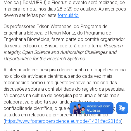
Médica (IBqM/UFRJ) e Fiocruz, o evento será realizado, de
maneira remota, nos dias 28 e 29 de outubro. As inscrições
devem ser feitas por este
formulário
.
Os professores Edson Watanabe, do Programa de
Engenharia Elétrica, e Renan Moritz, do Programa de
Engenharia Biomédica, fazem parte do comitê organizador
da sexta edição do Brispe, que terá como tema
Research
Integrity, Open Science and Authorship: Challenges and
Opportunities for the Research Systems
.
A integridade em pesquisa desempenha um papel essencial
no ciclo da atividade científica, sendo cada vez mais
reconhecida como uma questão-chave na maioria das
discussões sobre a confiabilidade do registro da pesquisa.
Mudanças na cultura de pesquisa para uma ciência mais
colaborativa e aberta são fundamentais para a
confiabilidade científica, o que envolve novas percepções e
atitudes em relação ao empreendimento científico
(
https://www.fosteropenscience.eu/node/1431#ec2016b
).