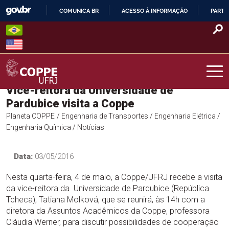
Skip
COMUNICA BR
ACESSO À INFORMAÇÃO
PARTI
to
IR
content
PARA
O
CONTEÚDO
Vice-reitora da Universidade de
COPPE – UFRJ
Pardubice visita a Coppe
Planeta COPPE
/ Engenharia de Transportes
/ Engenharia Elétrica
/
Engenharia Química
/ Notícias
Data:
03/05/2016
Nesta quarta-feira, 4 de maio, a Coppe/UFRJ recebe a visita
da vice-reitora da Universidade de Pardubice (República
Tcheca), Tatiana Molková, que se reunirá, às 14h com a
diretora da Assuntos Acadêmicos da Coppe, professora
Cláudia Werner, para discutir possibilidades de cooperação