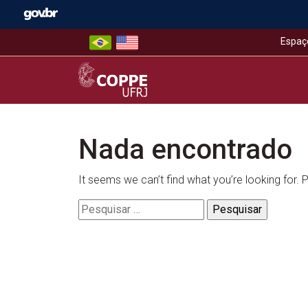
Skip
to
content
Espaç
COPPE – UFRJ
Nada encontrado
It seems we can’t find what you’re looking for.
Pesquisar
por: