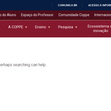
COMUNICA BR
ACESSO À INFO
IR
o do Aluno
Espaço do Professor
Comunidade Coppe
Internacio
PARA
O
Ecossistema 
A COPPE
Ensino
Pesquisa
inovação
CONTEÚDO
 Perhaps searching can help.