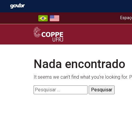
Skip
to
content
Espaç
COPPE – UFRJ
Nada encontrado
It seems we can’t find what you’re looking for.
Pesquisar
por: