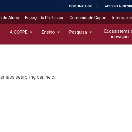
COMUNICA BR
ACESSO À INFO
IR
o do Aluno
Espaço do Professor
Comunidade Coppe
Internacio
PARA
O
Ecossistema 
A COPPE
Ensino
Pesquisa
inovação
CONTEÚDO
 Perhaps searching can help.