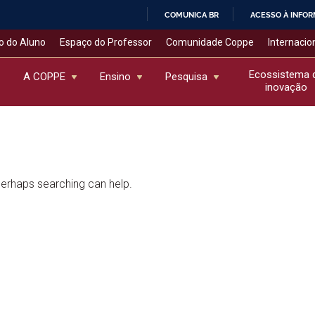
COMUNICA BR
ACESSO À INFO
IR
o do Aluno
Espaço do Professor
Comunidade Coppe
Internacio
PARA
O
Ecossistema 
A COPPE
Ensino
Pesquisa
inovação
CONTEÚDO
 Perhaps searching can help.