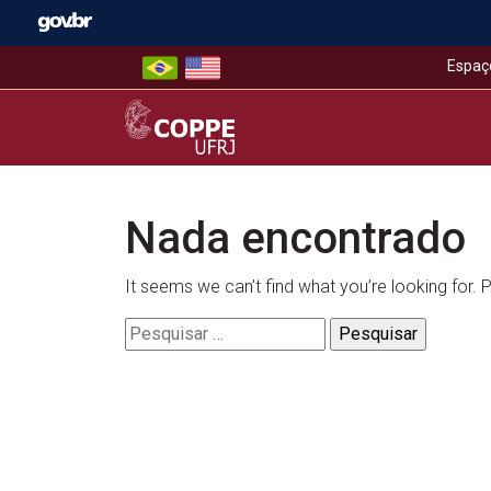
Skip
to
content
Espaç
COPPE – UFRJ
Nada encontrado
It seems we can’t find what you’re looking for.
Pesquisar
por: