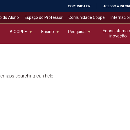
COMUNICA BR
ACESSO À INFO
IR
o do Aluno
Espaço do Professor
Comunidade Coppe
Internacio
PARA
O
Ecossistema 
A COPPE
Ensino
Pesquisa
inovação
CONTEÚDO
 Perhaps searching can help.