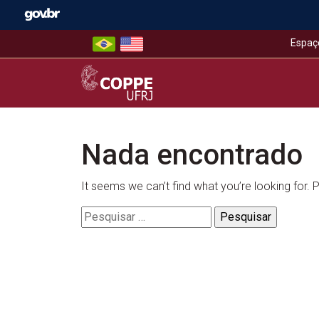
Skip
to
content
Espaç
COPPE – UFRJ
Nada encontrado
It seems we can’t find what you’re looking for.
Pesquisar
por: