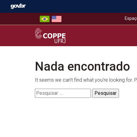
Skip
to
content
Espaç
COPPE – UFRJ
Nada encontrado
It seems we can’t find what you’re looking for.
Pesquisar
por: