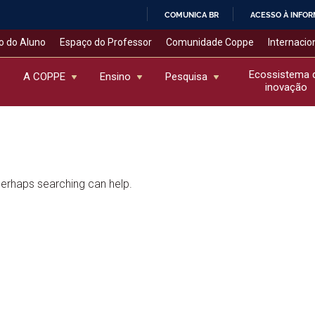
COMUNICA BR
ACESSO À INFO
IR
o do Aluno
Espaço do Professor
Comunidade Coppe
Internacio
PARA
O
Ecossistema 
A COPPE
Ensino
Pesquisa
inovação
CONTEÚDO
 Perhaps searching can help.