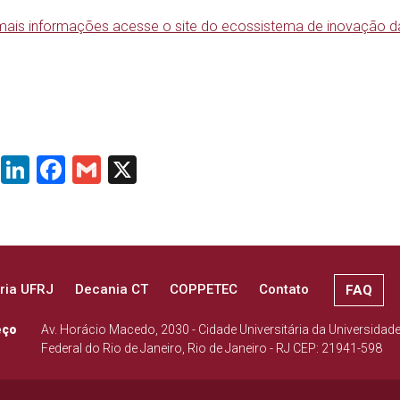
mais informações acesse o site do ecossistema de inovação d
WhatsApp
LinkedIn
Facebook
Gmail
X
ria UFRJ
Decania CT
COPPETEC
Contato
FAQ
eço
Av. Horácio Macedo, 2030 - Cidade Universitária da Universidad
Federal do Rio de Janeiro, Rio de Janeiro - RJ CEP: 21941-598