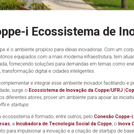
ppe-i Ecossistema de In
pe é o ambiente propício para ideias inovadoras. Com um corpo
atórios equipados com a mais moderna infraestrutura, tem atu
rada, fornecendo soluções para demandas em temas como energi
 transformação digital e cidades inteligentes.
complementar e integrar esse ambiente inovador facilitando e
dade, surge o
Ecossistema de Inovação da
Coppe/UFRJ
(
Cop
 os diferentes atores, prover um ambiente para apoiar as inicia
ffs
e
startups
.
 ecossistema é formado, entre outros, pelo
Conexão Coppe-i
esas
, a
Incubadora de Tecnologia Social da Coppe
, o
Inova 
nto para impulsionar a inovação e a criação de startups de base