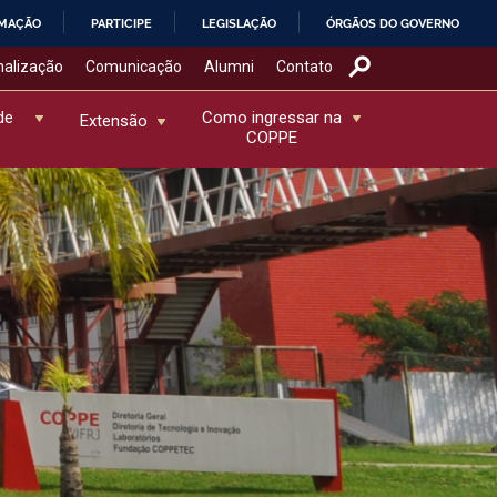
RMAÇÃO
PARTICIPE
LEGISLAÇÃO
ÓRGÃOS DO GOVERNO
nalização
Comunicação
Alumni
Contato
de
Como ingressar na
Extensão
COPPE