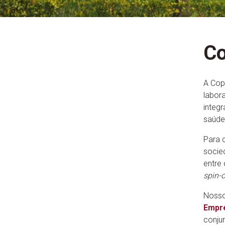
Co
A Cop
labor
integ
saúde,
Para 
socie
entre
spin-o
Nosso
Empr
conju