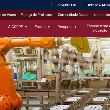
COMUNICA BR
ACESSO À INFO
IR
o do Aluno
Espaço do Professor
Comunidade Coppe
Internacio
PARA
O
Ecossistema 
A COPPE
Ensino
Pesquisa
inovação
CONTEÚDO