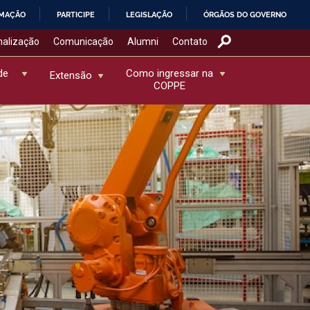
RMAÇÃO
PARTICIPE
LEGISLAÇÃO
ÓRGÃOS DO GOVERNO
nalização
Comunicação
Alumni
Contato
de
Como ingressar na
Extensão
COPPE