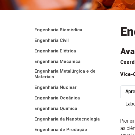
En
Engenharia Biomédica
Engenharia Civil
Ava
Engenharia Elétrica
Engenharia Mecânica
Coord
Engenharia Metalúrgica e de
Vice-
Materiais
Engenharia Nuclear
Apr
Engenharia Oceânica
Labo
Engenharia Química
Engenharia da Nanotecnologia
Pionei
as ciê
Engenharia de Produção