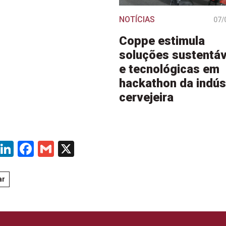
NOTÍCIAS
07/
Coppe estimula
soluções sustentáv
e tecnológicas em
hackathon da indús
cervejeira
WhatsApp
LinkedIn
Facebook
Gmail
X
ar