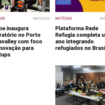
IAS
NOTÍCIAS
18/07/2025
18/
e inaugura
Plataforma Rede
ratório no Porto
Refugia completa 
valley com foco
ano integrando
novação para
refugiados no Brasi
tups