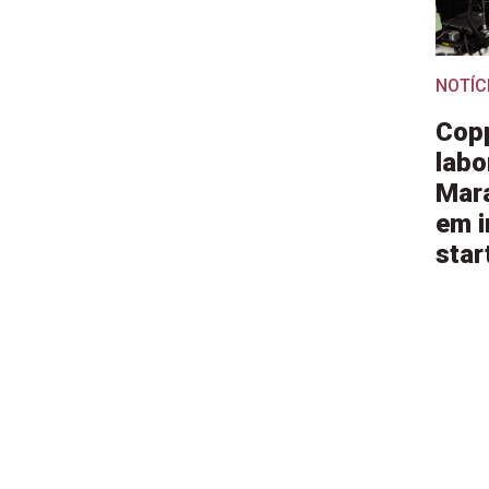
NOTÍC
Copp
labo
Mara
em i
star