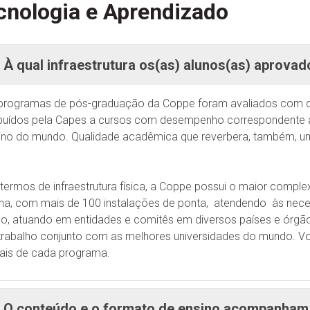
cnologia e Aprendizado
À qual infraestrutura os(as) alunos(as) aprova
programas de pós-graduação da Coppe foram avaliados com con
ibuídos pela Capes a cursos com desempenho correspondente ao
ino do mundo. Qualidade acadêmica que reverbera, também, u
termos de infraestrutura física, a Coppe possui o maior comple
ina, com mais de 100 instalações de ponta, atendendo às ne
so, atuando em entidades e comitês em diversos países e órgãos
trabalho conjunto com as melhores universidades do mundo. V
tais de cada programa.
O conteúdo e o formato de ensino acompanham 