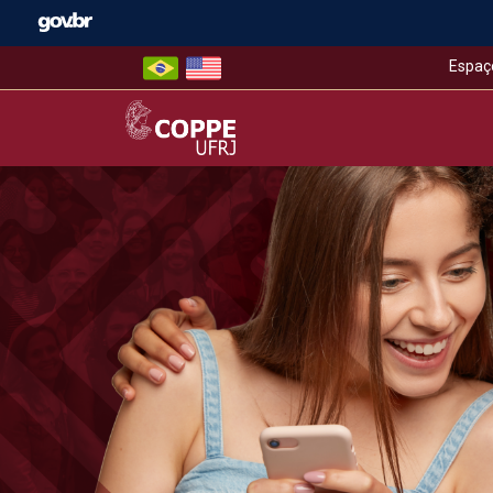
Skip
to
content
Espaç
COPPE – UFRJ