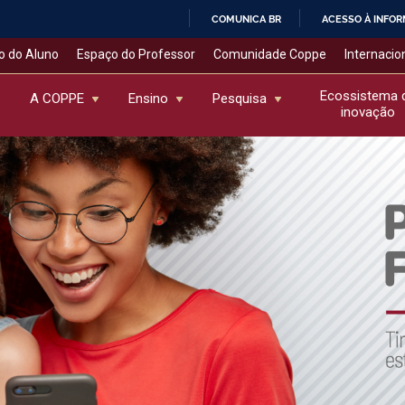
COMUNICA BR
ACESSO À INFO
IR
o do Aluno
Espaço do Professor
Comunidade Coppe
Internacio
PARA
O
Ecossistema 
A COPPE
Ensino
Pesquisa
inovação
CONTEÚDO