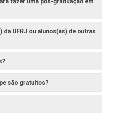
para fazer uma pós-graduação em
) da UFRJ ou alunos(as) de outras
s?
e são gratuitos?