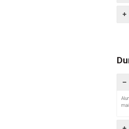
Du
Alu
mai