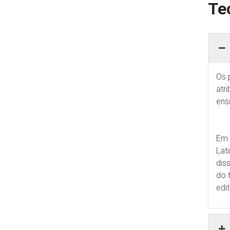
Te
Os 
atr
ens
Em 
Lat
dis
do 
edi