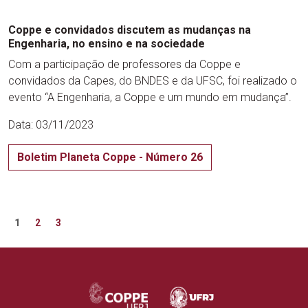
Coppe e convidados discutem as mudanças na
Engenharia, no ensino e na sociedade
Com a participação de professores da Coppe e
convidados da Capes, do BNDES e da UFSC, foi realizado o
evento “A Engenharia, a Coppe e um mundo em mudança”.
Data: 03/11/2023
Boletim Planeta Coppe - Número 26
Paginação
Próximo
1
2
3
de
posts