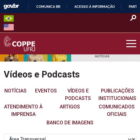
Skip
COMUNICA BR
ACESSO À INFORMAÇÃO
PARTI
to
IR
content
PARA
O
CONTEÚDO
COPPE – UFRJ
Vídeos e Podcasts
NOTÍCIAS
EVENTOS
VÍDEOS E
PUBLICAÇÕES
PODCASTS
INSTITUCIONAIS
ATENDIMENTO À
ARTIGOS
COMUNICADOS
IMPRENSA
OFICIAIS
BANCO DE IMAGENS