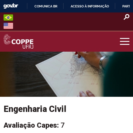
Skip
COMUNICA BR
ACESSO À INFORMAÇÃO
PARTI
to
IR
content
PARA
Menu Programas
O
CONTEÚDO
COPPE – UFRJ
Engenharia Civil
Avaliação Capes:
7