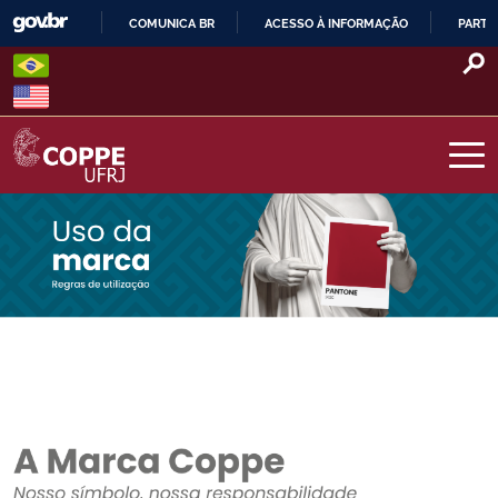
Skip
COMUNICA BR
ACESSO À INFORMAÇÃO
PARTI
to
IR
content
PARA
O
CONTEÚDO
COPPE – UFRJ