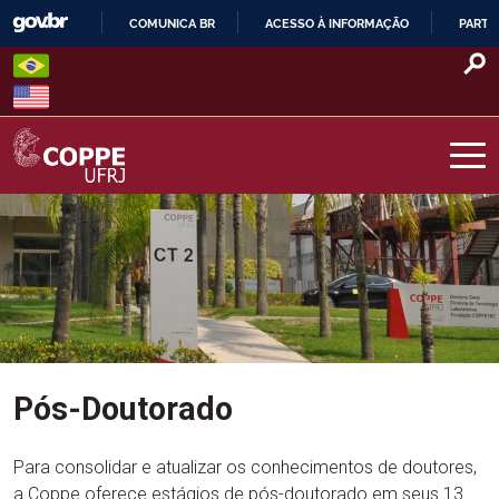
Skip
COMUNICA BR
ACESSO À INFORMAÇÃO
PARTI
to
IR
content
PARA
O
CONTEÚDO
COPPE – UFRJ
Pós-Doutorado
Para consolidar e atualizar os conhecimentos de doutores,
a Coppe oferece estágios de pós-doutorado em seus 13