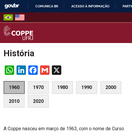
Skip
COMUNICA BR
ACESSO À INFORMAÇÃO
PARTI
to
IR
content
PARA
O
CONTEÚDO
COPPE – UFRJ
História
WhatsApp
LinkedIn
Facebook
Gmail
X
1960
1970
1980
1990
2000
2010
2020
A Coppe nasceu em março de 1963, com o nome de Curso