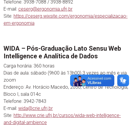
Telefone: 3938-7088 / 3938-8892
E-mail:
ceserg@ergonomia.ufrj.br
Site:
https://ceserg.wixsite.com/ergonomia/especializacao-
em-ergonomia
WIDA – Pós-Graduação Lato Sensu Web
Intelligence e Analítica de Dados
Carga horária: 360 horas
Dias de aula: sábado (9h00 às 13h00) 3 vezes ao mês e via
zoom
Endereço: Av. Horácio Macedo, 2030, Centro de Tecnologia,
Bloco I, sala 014c
Telefone: 3942-7843
E-mail:
wida@crie.ufrj.br
Site:
http://www.crie.ufrj.br/cursos/wida-web-intelligence-
and-digital-ambience