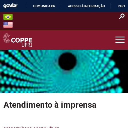
Skip
COMUNICA BR
ACESSO À INFORMAÇÃO
PARTI
to
IR
content
PARA
O
CONTEÚDO
COPPE – UFRJ
Atendimento à imprensa