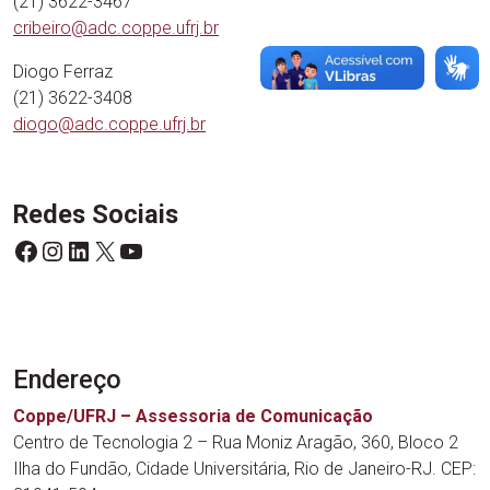
(21) 3622-3467
cribeiro@adc.coppe.ufrj.br
Diogo Ferraz
(21) 3622-3408
diogo@adc.coppe.ufrj.br
Redes Sociais
Facebook
Instagram
LinkedIn
X
Youtube
Endereço
Coppe/UFRJ – Assessoria de Comunicação
Centro de Tecnologia 2 – Rua Moniz Aragão, 360, Bloco 2
Ilha do Fundão, Cidade Universitária, Rio de Janeiro-RJ. CEP: