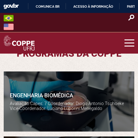
Skip
COMUNICA BR
ACESSO À INFORMAÇÃO
PARTI
to
IR
content
PARA
O
CONTEÚDO
PROGRAMAS DA COPPE
COPPE – UFRJ
ENGENHARIA BIOMÉDICA
Engenharia Biomédica
Avaliação Capes: 7 Coordenador: Diogo Antonio Tschoeke
Vice-Coordenador: Luciano Luporini Menegaldo