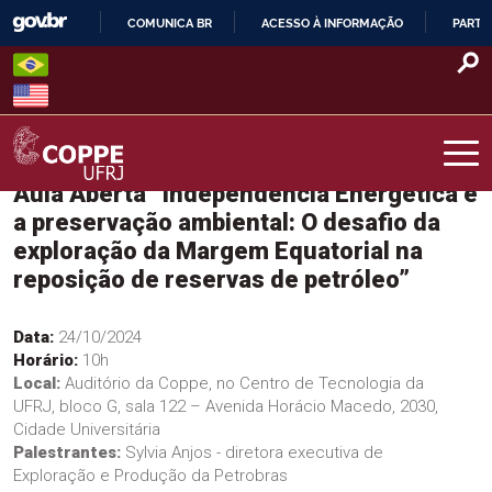
Skip
COMUNICA BR
ACESSO À INFORMAÇÃO
PARTI
to
IR
content
PARA
O
CONTEÚDO
Aula Aberta “Independência Energética e
COPPE – UFRJ
a preservação ambiental: O desafio da
exploração da Margem Equatorial na
reposição de reservas de petróleo”
Data:
24/10/2024
Horário:
10h
Local:
Auditório da Coppe, no Centro de Tecnologia da
UFRJ, bloco G, sala 122 – Avenida Horácio Macedo, 2030,
Cidade Universitária
Palestrantes:
Sylvia Anjos - diretora executiva de
Exploração e Produção da Petrobras