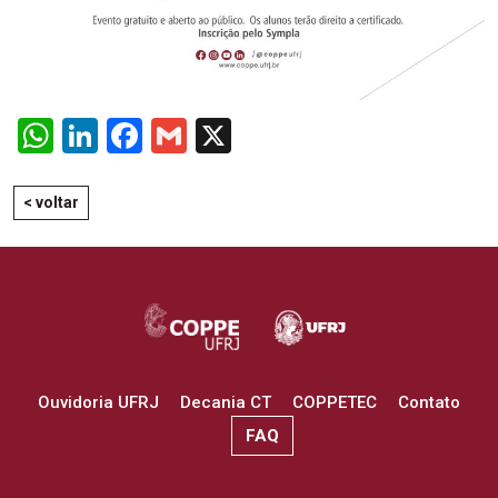
WhatsApp
LinkedIn
Facebook
Gmail
X
< voltar
Ouvidoria UFRJ
Decania CT
COPPETEC
Contato
FAQ