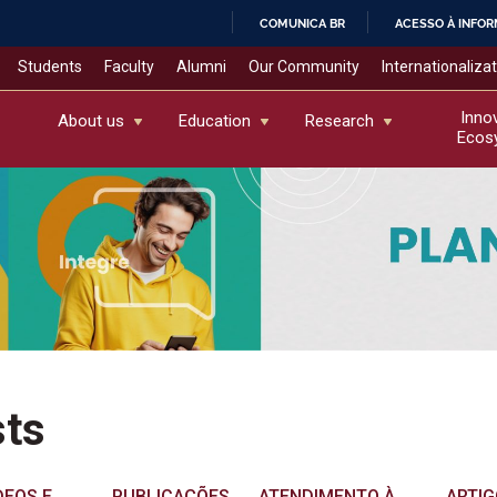
COMUNICA BR
ACESSO À INFO
IR
Students
Faculty
Alumni
Our Community
Internationaliza
PARA
O
Inno
About us
Education
Research
Ecos
CONTEÚDO
sts
DEOS E
PUBLICAÇÕES
ATENDIMENTO À
ARTI