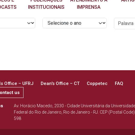
DCASTS
INSTITUCIONAIS
IMPRENSA
 Office – UFRJ
Dean's Office – CT
Coppetec
FAQ
ontact us
ss
Av. Horácio Macedo, 2030 - Cidade Universitária da Universidad
Federal do Rio de Janeiro, Rio de Janeiro - RJ. CEP (Postal Code)
598