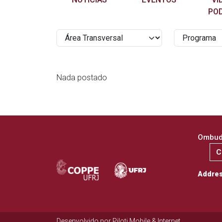
PO
Nada postado
Ombuds
C
Addre
Desenvolvido por
Piloti Mobile & Internet