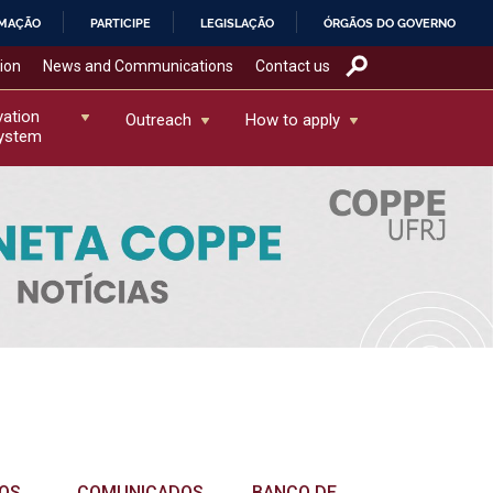
RMAÇÃO
PARTICIPE
LEGISLAÇÃO
ÓRGÃOS DO GOVERNO
tion
News and Communications
Contact us
vation
Outreach
How to apply
ystem
GOS
COMUNICADOS
BANCO DE