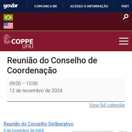
Skip
COMUNICA BR
ACESSO À INFORMAÇÃO
PARTI
to
IR
content
PARA
O
CONTEÚDO
COPPE – UFRJ
Reunião do Conselho de
Coordenação
Reunião
09:00
–
10:00
do
12 de novembro de 2024
Conselho
de
View full calendar
Coordenação
Navegação
Reunião do Conselho Deliberativo
5 de novembro de 2024