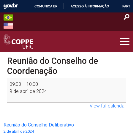
Skip
COMUNICA BR
ACESSO À INFORMAÇÃO
PARTI
to
IR
content
PARA
O
CONTEÚDO
COPPE – UFRJ
Reunião do Conselho de
Coordenação
Reunião
09:00
–
10:00
do
9 de abril de 2024
Conselho
de
View full calendar
Coordenação
Navegação
Reunião do Conselho Deliberativo
2 de abril de 2024