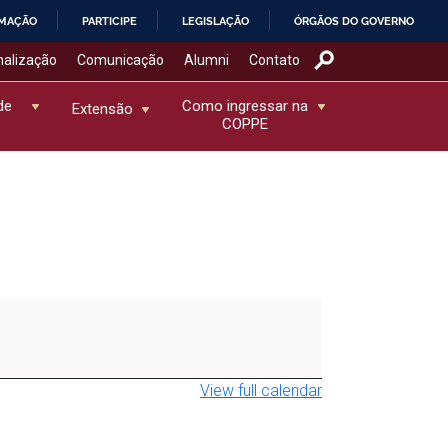
RMAÇÃO
PARTICIPE
LEGISLAÇÃO
ÓRGÃOS DO GOVERNO
nalização
Comunicação
Alumni
Contato
de
Como ingressar na
Extensão
COPPE
View full calendar