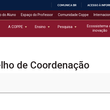
COMUNICA BR
ACESSO À INFO
IR
o do Aluno
Espaço do Professor
Comunidade Coppe
Internacio
PARA
O
Ecossistema 
A COPPE
Ensino
Pesquisa
inovação
CONTEÚDO
elho de Coordenação