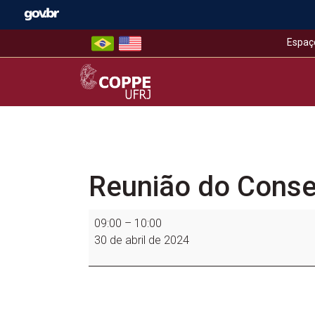
Skip
to
content
Espaç
COPPE – UFRJ
Reunião do Cons
Reunião
09:00
–
10:00
do
30 de abril de 2024
Conselho
de
Coordenação