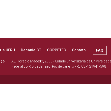
ria UFRJ
Decania CT
COPPETEC
Contato
FAQ
eço
Av. Horácio Macedo, 2030 - Cidade Universitária da Universidad
Federal do Rio de Janeiro, Rio de Janeiro - RJ CEP: 21941-598