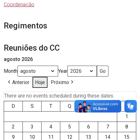
Coordenação
Regimentos
Reuniões do CC
agosto 2026
Month
Year
Anterior
Hoje
Próximo
There are no events scheduled during these dates.
D
S
T
Q
Q
S
S
1
2
3
4
5
6
7
8
9
10
11
12
13
14
15