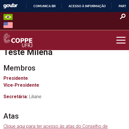
Skip
COMUNICA BR
ACESSO À INFORMAÇÃO
PARTI
to
IR
content
PARA
O
CONTEÚDO
Teste Milena
COPPE – UFRJ
Membros
Presidente
:
Vice-Presidente
:
Secretária:
Liliane
Atas
Clique aqui para ter acesso às atas do Conselho de