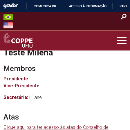
Skip
COMUNICA BR
ACESSO À INFORMAÇÃO
PARTI
to
IR
content
PARA
O
CONTEÚDO
Teste Milena
COPPE – UFRJ
Membros
Presidente
:
Vice-Presidente
:
Secretária:
Liliane
Atas
Clique aqui para ter acesso às atas do Conselho de