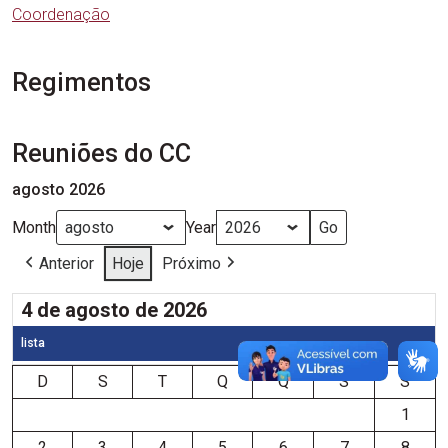
Coordenação
Regimentos
Reuniões do CC
agosto 2026
Month
Year
Anterior
Hoje
Próximo
4 de agosto de 2026
lista
D
S
T
Q
Q
S
S
1
2
3
4
5
6
7
8