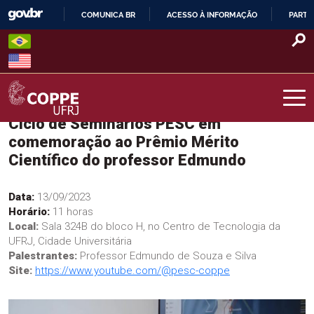
Skip
COMUNICA BR
ACESSO À INFORMAÇÃO
PARTI
to
IR
content
PARA
O
CONTEÚDO
Ciclo de Seminários PESC em
COPPE – UFRJ
comemoração ao Prêmio Mérito
Científico do professor Edmundo
Data:
13/09/2023
Horário:
11 horas
Local:
Sala 324B do bloco H, no Centro de Tecnologia da
UFRJ, Cidade Universitária
Palestrantes:
Professor Edmundo de Souza e Silva
Site:
https://www.youtube.com/@pesc-coppe