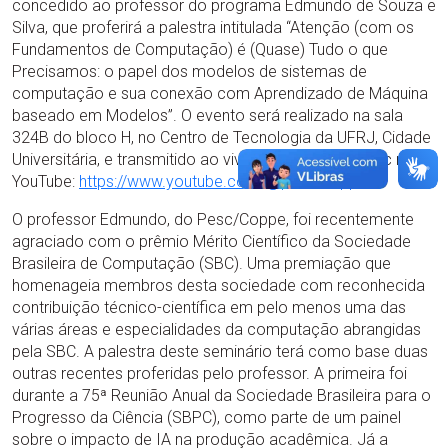
concedido ao professor do programa Edmundo de Souza e
Silva, que proferirá a palestra intitulada “Atenção (com os
Fundamentos de Computação) é (Quase) Tudo o que
Precisamos: o papel dos modelos de sistemas de
computação e sua conexão com Aprendizado de Máquina
baseado em Modelos”. O evento será realizado na sala
324B do bloco H, no Centro de Tecnologia da UFRJ, Cidade
Universitária, e transmitido ao vivo pelo canal do Pesc no
YouTube:
https://www.youtube.com/@pesc-coppe
.
O professor Edmundo, do Pesc/Coppe, foi recentemente
agraciado com o prêmio Mérito Científico da Sociedade
Brasileira de Computação (SBC). Uma premiação que
homenageia membros desta sociedade com reconhecida
contribuição técnico-científica em pelo menos uma das
várias áreas e especialidades da computação abrangidas
pela SBC. A palestra deste seminário terá como base duas
outras recentes proferidas pelo professor. A primeira foi
durante a 75ª Reunião Anual da Sociedade Brasileira para o
Progresso da Ciência (SBPC), como parte de um painel
sobre o impacto de IA na produção acadêmica. Já a