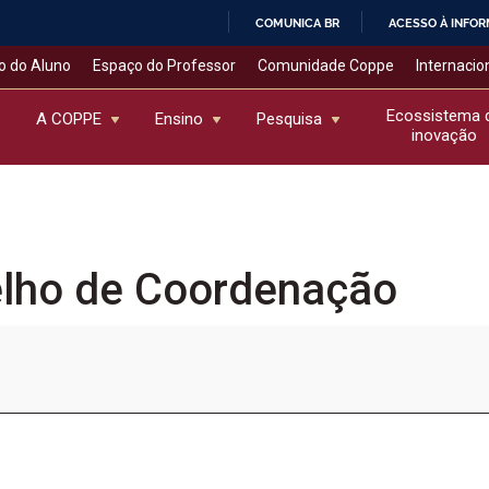
COMUNICA BR
ACESSO À INFO
IR
o do Aluno
Espaço do Professor
Comunidade Coppe
Internacio
PARA
O
Ecossistema 
A COPPE
Ensino
Pesquisa
inovação
CONTEÚDO
elho de Coordenação