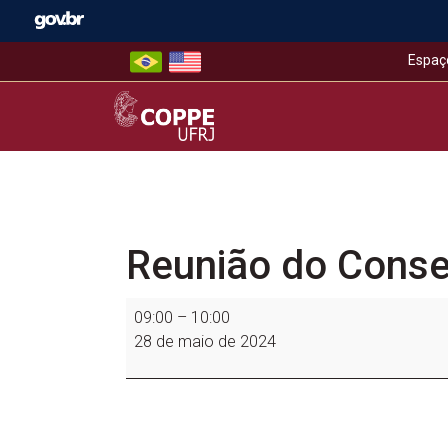
Skip
to
content
Espaç
COPPE – UFRJ
Reunião do Cons
Reunião
09:00
–
10:00
do
28 de maio de 2024
Conselho
de
Coordenação