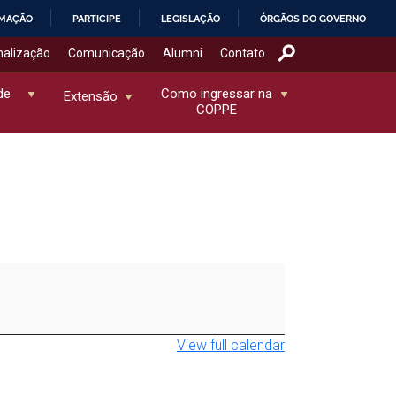
RMAÇÃO
PARTICIPE
LEGISLAÇÃO
ÓRGÃOS DO GOVERNO
nalização
Comunicação
Alumni
Contato
de
Como ingressar na
Extensão
COPPE
View full calendar