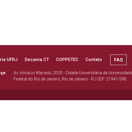
ria UFRJ
Decania CT
COPPETEC
Contato
FAQ
eço
Av. Horácio Macedo, 2030 - Cidade Universitária da Universidad
Federal do Rio de Janeiro, Rio de Janeiro - RJ CEP: 21941-598