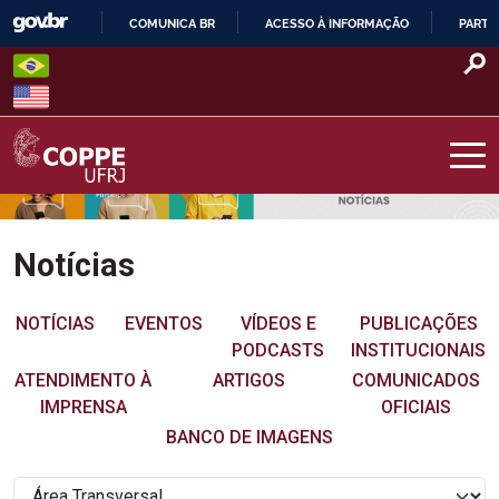
Skip
COMUNICA BR
ACESSO À INFORMAÇÃO
PARTI
to
IR
content
PARA
O
CONTEÚDO
COPPE – UFRJ
Notícias
NOTÍCIAS
EVENTOS
VÍDEOS E
PUBLICAÇÕES
PODCASTS
INSTITUCIONAIS
ATENDIMENTO À
ARTIGOS
COMUNICADOS
IMPRENSA
OFICIAIS
BANCO DE IMAGENS