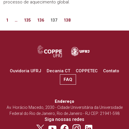
processo de aquecimento global.
Paginação
Anterior
Próximo
1
…
135
136
137
138
de
posts
Ouvidoria UFRJ
Decania CT
COPPETEC
Contato
FAQ
Endereço
Av. Horácio Macedo, 2030 - Cidade Universitária da Universidade
Federal do Rio de Janeiro, Rio de Janeiro - RJ CEP: 21941-598
Siga nossas redes