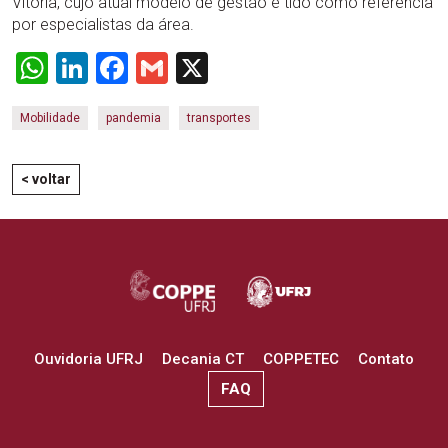
Vitória, cujo atual modelo de gestão é tido como referência
por especialistas da área.
WhatsApp
LinkedIn
Facebook
Gmail
X
Mobilidade
pandemia
transportes
< voltar
Ouvidoria UFRJ
Decania CT
COPPETEC
Contato
FAQ