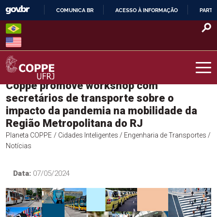
Skip
COMUNICA BR
ACESSO À INFORMAÇÃO
PARTI
to
IR
content
PARA
O
CONTEÚDO
Coppe promove workshop com
COPPE – UFRJ
secretários de transporte sobre o
impacto da pandemia na mobilidade da
Região Metropolitana do RJ
Planeta COPPE
/ Cidades Inteligentes
/ Engenharia de Transportes
/
Notícias
Data:
07/05/2024