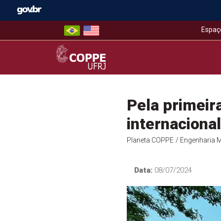
Skip
to
content
Espaç
COPPE – UFRJ
Pela primeir
internaciona
Planeta COPPE
/ Engenharia 
Data:
08/07/2024