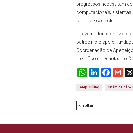
progressos necessitam de e
computacionais, sistemas d
teoria de controle
O evento foi promovido pe
patrocínio e apoio Fundaçã
Coordenação de Aperfeiçoa
Científico e Tecnológico (
WhatsApp
LinkedI
Face
Gm
Deep Drilling
Dinâmica não-li
< voltar