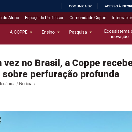
COMUNICA BR
ACESSO À INFO
IR
o do Aluno
Espaço do Professor
Comunidade Coppe
Internacio
PARA
O
Ecossistema 
A COPPE
Ensino
Pesquisa
inovação
CONTEÚDO
a vez no Brasil, a Coppe receb
l sobre perfuração profunda
Mecânica
/ Notícias