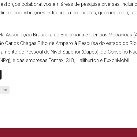
sforços colaborativos em áreas de pesquisa diversas, incluind
inâmicos, vibrações estruturais não lineares, geomecânica, te
la Associação Brasileira de Engenharia e Ciências Mecânicas
o Carlos Chagas Filho de Amparo à Pesquisa do estado do Rio d
mento de Pessoal de Nível Superior (Capes), do Conselho Na
CNPq), e das empresas Tomax, SLB, Halliburton e ExxonMobil.
n
book
ail
X
near