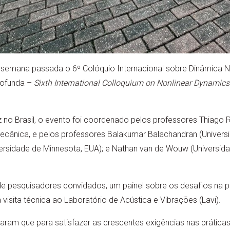
emana passada o 6º Colóquio Internacional sobre Dinâmica Nã
rofunda –
Sixth International Colloquium on Nonlinear Dynamics
 no Brasil, o evento foi coordenado pelos professores Thiago Ri
cânica, e pelos professores Balakumar Balachandran (Universi
rsidade de Minnesota, EUA); e Nathan van de Wouw (Universid
 pesquisadores convidados, um painel sobre os desafios na 
visita técnica ao Laboratório de Acústica e Vibrações (Lavi).
ram que para satisfazer as crescentes exigências nas prática