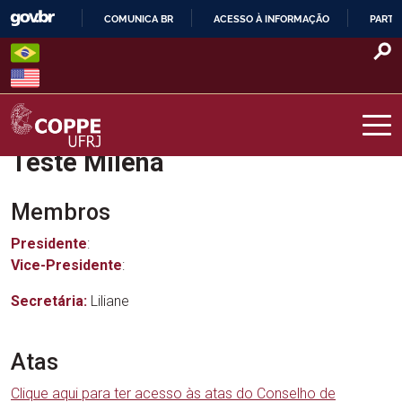
Skip
COMUNICA BR
ACESSO À INFORMAÇÃO
PARTI
to
IR
content
PARA
O
CONTEÚDO
Teste Milena
COPPE – UFRJ
Membros
Presidente
:
Vice-Presidente
:
Secretária:
Liliane
Atas
Clique aqui para ter acesso às atas do Conselho de