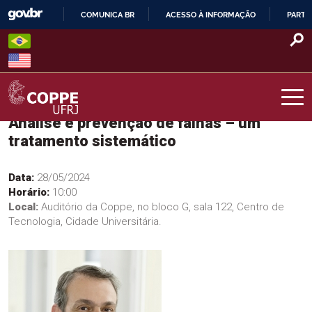
Skip
COMUNICA BR
ACESSO À INFORMAÇÃO
PARTI
to
IR
content
PARA
O
CONTEÚDO
Análise e prevenção de falhas – um
COPPE – UFRJ
tratamento sistemático
Data:
28/05/2024
Horário:
10:00
Local:
Auditório da Coppe, no bloco G, sala 122, Centro de
Tecnologia, Cidade Universitária.