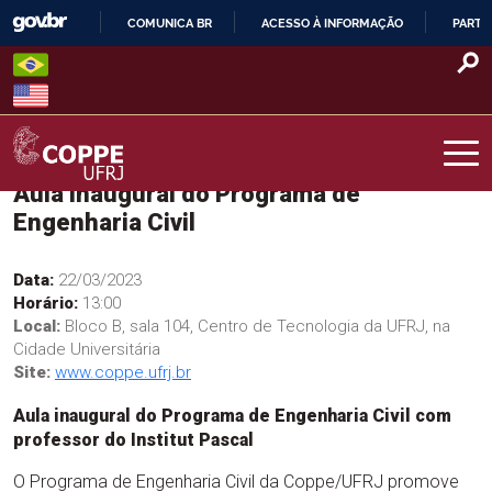
Skip
COMUNICA BR
ACESSO À INFORMAÇÃO
PARTI
to
IR
content
PARA
O
CONTEÚDO
Aula inaugural do Programa de
COPPE – UFRJ
Engenharia Civil
Data:
22/03/2023
Horário:
13:00
Local:
Bloco B, sala 104, Centro de Tecnologia da UFRJ, na
Cidade Universitária
Site:
www.coppe.ufrj.br
Aula inaugural do Programa de Engenharia Civil com
professor do Institut Pascal
O Programa de Engenharia Civil da Coppe/UFRJ promove