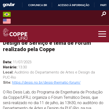
Skip
COMUNICA BR
ACESSO À INFORMAÇÃO
PARTI
to
IR
content
PARA
O
CONTEÚDO
Design de Serviço é tema de Fórum
COPPE – UFRJ
realizado pela Coppe
Data:
11/07/2023
Horário:
13:30
Local:
Auditório do Departamento de Artes e Design da
PUC-Rio
Site:
https://desis.rio.br/desis-thematic-forum/
O Rio Desis Lab, do Programa de Engenharia de Produção
da Coppe/UFRJ, organiza o Fórum Temático Desis, que
será realizado no dia 11 de julho, às 13h30, no auditório do
Departamento de Artes e Design da PUC-Rio, na rua